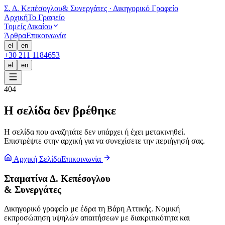
Σ. Δ. Κεπέσογλου
& Συνεργάτες · Δικηγορικό Γραφείο
Αρχική
Το Γραφείο
Τομείς Δικαίου
Άρθρα
Επικοινωνία
el
en
+30 211 1184653
el
en
404
Η σελίδα δεν βρέθηκε
Η σελίδα που αναζητάτε δεν υπάρχει ή έχει μετακινηθεί.
Επιστρέψτε στην αρχική για να συνεχίσετε την περιήγησή σας.
Αρχική Σελίδα
Επικοινωνία
Σταματίνα Δ. Κεπέσογλου
& Συνεργάτες
Δικηγορικό γραφείο με έδρα τη Βάρη Αττικής. Νομική
εκπροσώπηση υψηλών απαιτήσεων με διακριτικότητα και