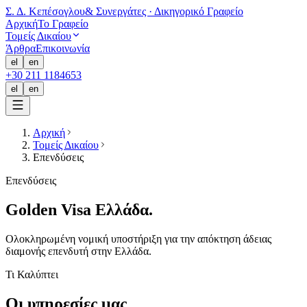
Σ. Δ. Κεπέσογλου
& Συνεργάτες · Δικηγορικό Γραφείο
Αρχική
Το Γραφείο
Τομείς Δικαίου
Άρθρα
Επικοινωνία
el
en
+30 211 1184653
el
en
Αρχική
Τομείς Δικαίου
Επενδύσεις
Επενδύσεις
Golden Visa
Ελλάδα
.
Ολοκληρωμένη νομική υποστήριξη για την απόκτηση άδειας
διαμονής επενδυτή στην Ελλάδα.
Τι Καλύπτει
Οι υπηρεσίες μας